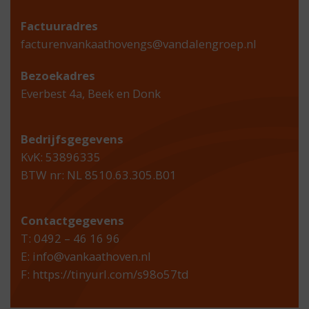
Factuuradres
facturenvankaathovengs@vandalengroep.nl
Bezoekadres
Everbest 4a, Beek en Donk
Bedrijfsgegevens
KvK: 53896335
BTW nr: NL 8510.63.305.B01
Contactgegevens
T: 0492 – 46 16 96
E:
info@vankaathoven.nl
F:
https://tinyurl.com/s98o57td