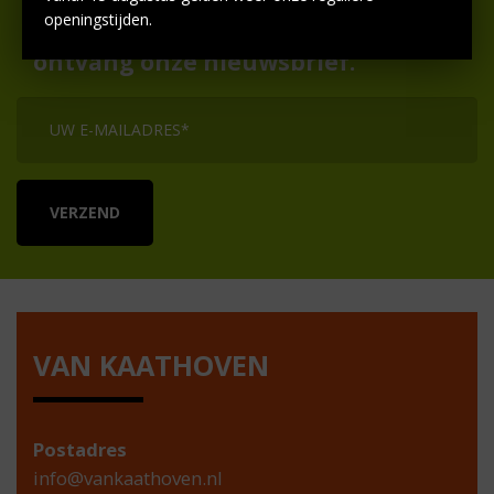
openingstijden.
Vul hiernaast je e-mailadres in en
ontvang onze nieuwsbrief.
VAN KAATHOVEN
Postadres
info@vankaathoven.nl