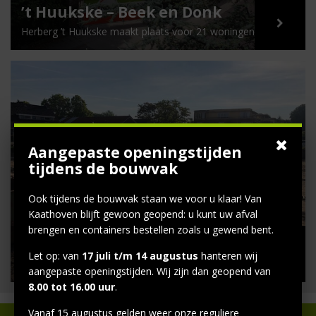
’t Huukske – Beek en Donk
Herberg ’t Huukske maakt plaats voor 21 woningen
Aangepaste openingstijden
tijdens de bouwvak
Ook tijdens de bouwvak staan we voor u klaar! Van
Kaathoven blijft gewoon geopend: u kunt uw afval
brengen en containers bestellen zoals u gewend bent.
Wijk bij Duurstede
Let op: van
17 juli t/m 14 augustus
hanteren wij
Wijk bij Duurstede
aangepaste openingstijden. Wij zijn dan geopend van
8.00 tot 16.00 uur
.
Vanaf 15 augustus gelden weer onze reguliere