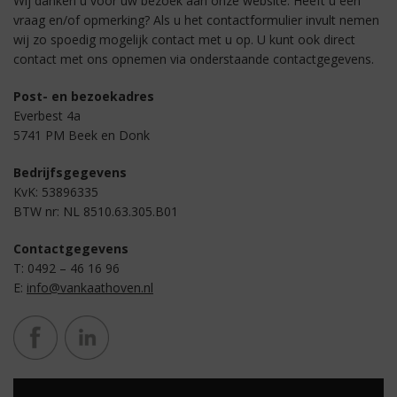
Wij danken u voor uw bezoek aan onze website. Heeft u een
vraag en/of opmerking? Als u het contactformulier invult nemen
wij zo spoedig mogelijk contact met u op. U kunt ook direct
contact met ons opnemen via onderstaande contactgegevens.
Post- en bezoekadres
Everbest 4a
5741 PM Beek en Donk
Bedrijfsgegevens
KvK: 53896335
BTW nr: NL 8510.63.305.B01
Contactgegevens
T: 0492 – 46 16 96
E:
info@vankaathoven.nl