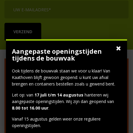
Aangepaste openingstijden
tijdens de bouwvak
VAN KAATHOVEN
Ook tijdens de bouwvak staan we voor u klaar! Van
Kaathoven blijft gewoon geopend: u kunt uw afval
brengen en containers bestellen zoals u gewend bent.
Let op: van
17 juli t/m 14 augustus
hanteren wij
Postadres
aangepaste openingstijden. Wij zijn dan geopend van
info@vankaathoven.nl
8.00 tot 16.00 uur
.
Factuuradres
Vanaf 15 augustus gelden weer onze reguliere
openingstijden.
facturenvankaathovengs@vandalengroep.nl