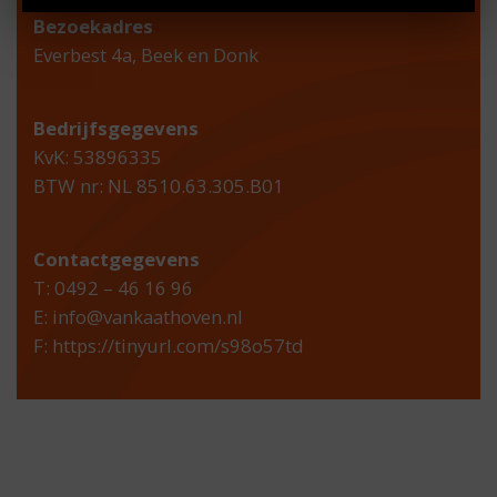
Bezoekadres
Everbest 4a, Beek en Donk
Bedrijfsgegevens
KvK: 53896335
BTW nr: NL 8510.63.305.B01
Contactgegevens
T: 0492 – 46 16 96
E:
info@vankaathoven.nl
F:
https://tinyurl.com/s98o57td