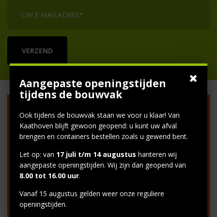
Aangepaste openingstijden
tijdens de bouwvak
VAN KAATHOVEN
Ook tijdens de bouwvak staan we voor u klaar! Van
Kaathoven blijft gewoon geopend: u kunt uw afval
brengen en containers bestellen zoals u gewend bent.
Postadres
Let op: van
17 juli t/m 14 augustus
hanteren wij
aangepaste openingstijden. Wij zijn dan geopend van
info@vankaathoven.nl
8.00 tot 16.00 uur
.
Factuuradres
Vanaf 15 augustus gelden weer onze reguliere
openingstijden.
facturenvankaathovengs@vandalengroep.nl