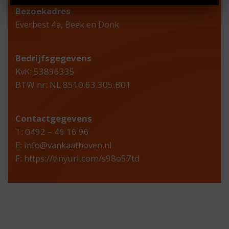
Bezoekadres
Everbest 4a, Beek en Donk
Bedrijfsgegevens
KvK: 53896335
BTW nr: NL 8510.63.305.B01
Contactgegevens
T: 0492 – 46 16 96
E:
info@vankaathoven.nl
F:
https://tinyurl.com/s98o57td