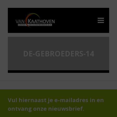
DE-GEBROEDERS-14
Vul hiernaast je e-mailadres in en
ontvang onze nieuwsbrief.