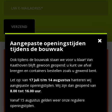
Aangepaste openingstijden
tijdens de bouwvak
VAN KAATHOVEN
Ook tijdens de bouwvak staan we voor u klaar! Van
Kaathoven blijft gewoon geopend: u kunt uw afval
brengen en containers bestellen zoals u gewend bent.
Let op: van
17 juli t/m 14 augustus
hanteren wij
Postadres
aangepaste openingstijden. Wij zijn dan geopend van
info@vankaathoven.nl
8.00 tot 16.00 uur
.
Factuuradres
Vanaf 15 augustus gelden weer onze reguliere
openingstijden.
facturenvankaathovengs@vandalengroep.nl