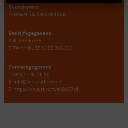
Bezoekadres
Everbest 4a, Beek en Donk
Bedrijfsgegevens
KvK: 53896335
BTW nr: NL 8510.63.305.B01
Contactgegevens
T: 0492 – 46 16 96
E:
info@vankaathoven.nl
F:
https://tinyurl.com/s98o57td