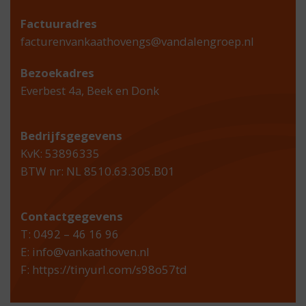
Factuuradres
facturenvankaathovengs@vandalengroep.nl
Bezoekadres
Everbest 4a, Beek en Donk
Bedrijfsgegevens
KvK: 53896335
BTW nr: NL 8510.63.305.B01
Contactgegevens
T: 0492 – 46 16 96
E:
info@vankaathoven.nl
F:
https://tinyurl.com/s98o57td