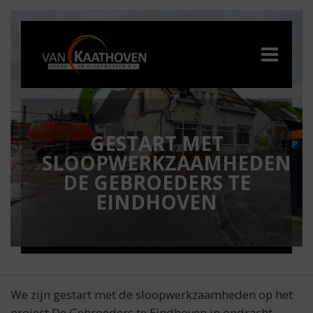
GESTART MET
SLOOPWERKZAAMHEDEN
DE GEBROEDERS TE
EINDHOVEN
We zijn gestart met de sloopwerkzaamheden op het
project De Gebroeders te Eindhoven in opdracht