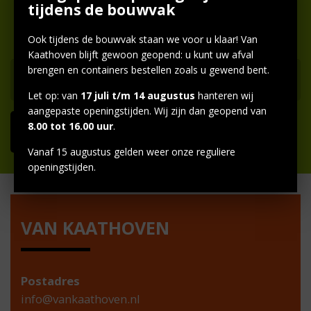
tijdens de bouwvak
Vul hiernaast je e-mailadres in en
ontvang onze nieuwsbrief.
Ook tijdens de bouwvak staan we voor u klaar! Van
Kaathoven blijft gewoon geopend: u kunt uw afval
brengen en containers bestellen zoals u gewend bent.
Let op: van
17 juli t/m 14 augustus
hanteren wij
aangepaste openingstijden. Wij zijn dan geopend van
8.00 tot 16.00 uur
.
Vanaf 15 augustus gelden weer onze reguliere
openingstijden.
VAN KAATHOVEN
Postadres
info@vankaathoven.nl